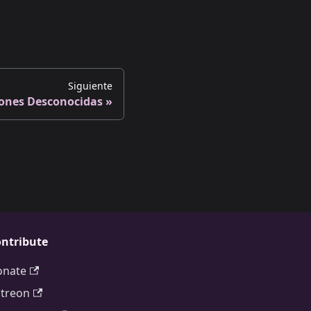
Siguiente
ones Desconocidas
ntribute
onate
treon