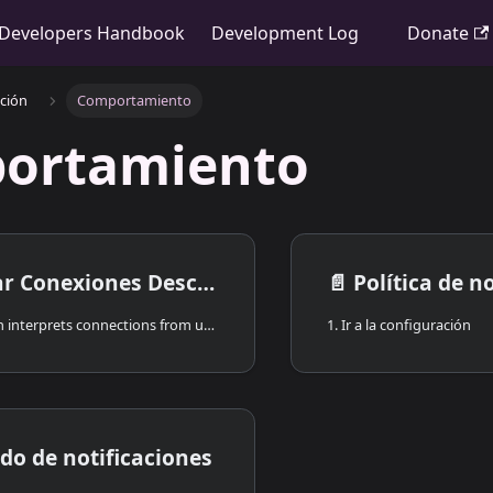
Developers Handbook
Development Log
Donate
ción
Comportamiento
ortamiento
Conexiones Desconocidas
📄️
Política de n
By default, Cwtch interprets connections from unknown Cwtch addresses as Contact Requests. Puede cambiar este comportamiento a través de la configuración de Bloquear Conexiones Desconocidas.
1. Ir a la configuración
do de notificaciones