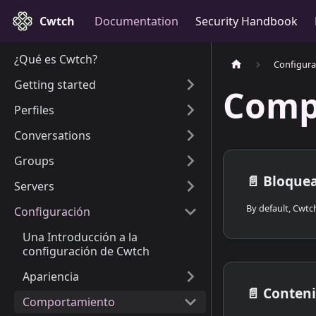
Cwtch
Documentation
Security Handbook
¿Qué es Cwtch?
Configura
Getting started
Comp
Perfiles
Conversations
Groups
📄️
Bloquear 
Servers
Configuración
Una Introducción a la
configuración de Cwtch
Apariencia
📄️
Conteni
Comportamiento