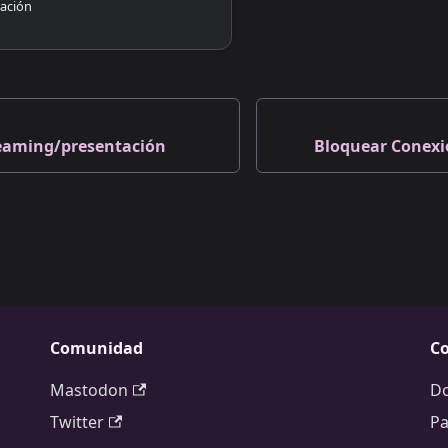
ración
eaming/presentación
Bloquear Conexi
Comunidad
Co
Mastodon
D
Twitter
Pa