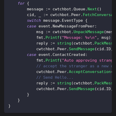
for
{
        message 
:=
 cwtchbot
.
Queue
.
Next
(
)
        cid
,
_
:=
 cwtchbot
.
Peer
.
FetchConversat
switch
 message
.
EventType 
{
case
 event
.
NewMessageFromPeer
:
            msg 
:=
 cwtchbot
.
UnpackMessage
(
mess
            fmt
.
Printf
(
"Message: %v\n"
,
 msg
)
            reply 
:=
string
(
cwtchbot
.
PackMessa
            cwtchbot
.
Peer
.
SendMessage
(
cid
.
ID
,
 
case
 event
.
ContactCreated
:
            fmt
.
Printf
(
"Auto approving strange
// accept the stranger as a new co
            cwtchbot
.
Peer
.
AcceptConversation
(
c
// Send Hello...
            reply 
:=
string
(
cwtchbot
.
PackMessa
            cwtchbot
.
Peer
.
SendMessage
(
cid
.
ID
,
 
}
}
}