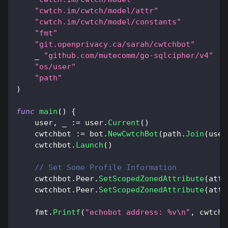
"cwtch.im/cwtch/model/attr"
"cwtch.im/cwtch/model/constants"
"fmt"
"git.openprivacy.ca/sarah/cwtchbot"
_
"github.com/mutecomm/go-sqlcipher/v4"
"os/user"
"path"
)
func
main
(
)
{
    user
,
_
:=
 user
.
Current
(
)
    cwtchbot 
:=
 bot
.
NewCwtchBot
(
path
.
Join
(
user
    cwtchbot
.
Launch
(
)
// Set Some Profile Information
    cwtchbot
.
Peer
.
SetScopedZonedAttribute
(
attr
    cwtchbot
.
Peer
.
SetScopedZonedAttribute
(
attr
    fmt
.
Printf
(
"echobot address: %v\n"
,
 cwtchb