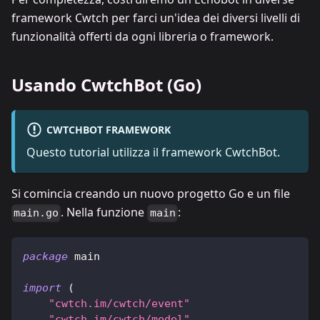
framework Cwtch per farci un'idea dei diversi livelli di
funzionalità offerti da ogni libreria o framework.
Usando CwtchBot (Go)
CWTCHBOT FRAMEWORK
Questo tutorial utilizza il framework CwtchBot.
Si comincia creando un nuovo progetto Go e un file
. Nella funzione
:
main.go
main
package
 main
import
(
"cwtch.im/cwtch/event"
"cwtch.im/cwtch/model"