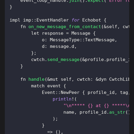
    event_loop_handle
.
join
(
)
.
expect
(
"Error run
}
impl imp
:
:
EventHandler 
for
 Echobot 
{
    fn 
on_new_message_from_contact
(
&
self
,
 cwtc
        let response 
=
 Message 
{
            o
:
 MessageType
:
:
TextMessage
,
            d
:
 message
.
d
,
}
;
        cwtch
.
send_message
(
&
profile
.
profile_id
}
    fn 
handle
(
&
mut self
,
 cwtch
:
&
dyn CwtchLib
,
        match event 
{
            Event
:
:
NewPeer 
{
 profile_id
,
 tag
,
 
println
!
(
"\n***** {} at {} *****\n"
                    name
,
 profile_id
.
as_str
(
)
)
;
}
_
=
>
(
)
,