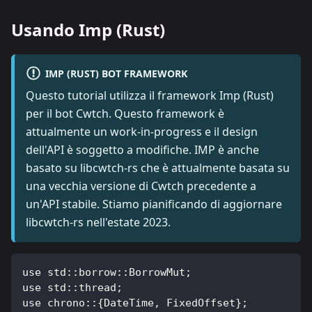
Usando Imp (Rust)
IMP (RUST) BOT FRAMEWORK
Questo tutorial utilizza il framework Imp (Rust)
per il bot Cwtch. Questo framework è
attualmente un work-in-progress e il design
dell'API è soggetto a modifiche. IMP è anche
basato su libcwtch-rs che è attualmente basata su
una vecchia versione di Cwtch precedente a
un'API stabile. Stiamo pianificando di aggiornare
libcwtch-rs nell'estate 2023.
use std
:
:
borrow
:
:
BorrowMut
;
use std
:
:
thread
;
use chrono
:
:
{
DateTime
,
 FixedOffset
}
;