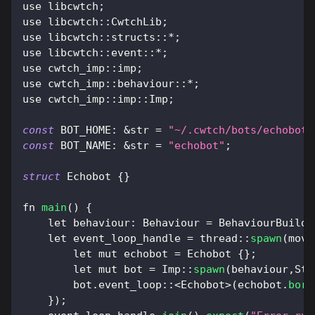
use libcwtch
;
use libcwtch
:
:
CwtchLib
;
use libcwtch
:
:
structs
:
:
*
;
use libcwtch
:
:
event
:
:
*
;
use cwtch_imp
:
:
imp
;
use cwtch_imp
:
:
behaviour
:
:
*
;
use cwtch_imp
:
:
imp
:
:
Imp
;
const
 BOT_HOME
:
&
str 
=
"~/.cwtch/bots/echobot"
const
 BOT_NAME
:
&
str 
=
"echobot"
;
struct
 Echobot 
{
}
fn 
main
(
)
{
    let behaviour
:
 Behaviour 
=
 BehaviourBuilde
    let event_loop_handle 
=
 thread
:
:
spawn
(
move
        let mut echobot 
=
 Echobot 
{
}
;
        let mut bot 
=
 Imp
:
:
spawn
(
behaviour
,
Str
        bot
.
event_loop
:
:
<
Echobot
>
(
echobot
.
borr
}
)
;