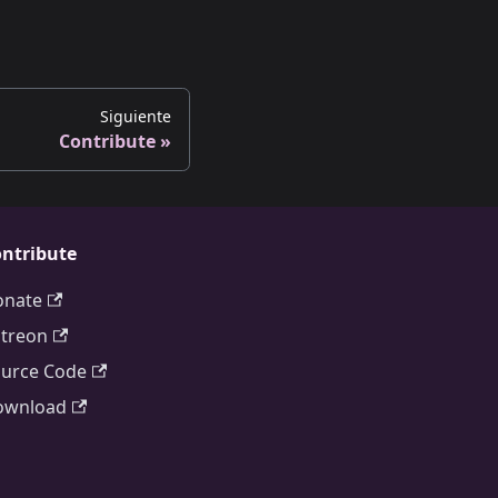
Siguiente
Contribute
ntribute
onate
treon
urce Code
ownload