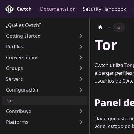
Cwtch
Documentation
Security Handbook
¿Qué es Cwtch?
Tor
Getting started
Tor
Perfiles
Conversations
Cwtch utiliza
Tor
Groups
albergar perfiles
Servers
usuarios de Cwtc
Configuración
Panel de
Tor
Contribuye
Dado que estamos
Platforms
ver el estado de 