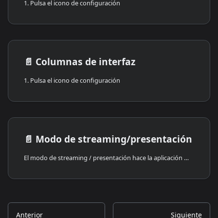
1. Pulsa el icono de configuración
📄️
Columnas de interfaz
1. Pulsa el icono de configuración
📄️
Modo de streaming/presentación
El modo de streaming / presentación hace la aplicación más visualmente privada. In this mode, Cwtch will not display auxiliary information like Cwtch addresses and other sensitive information on the main screens.
Anterior
Siguiente